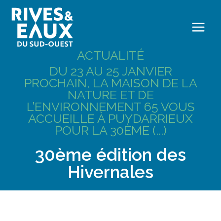
aux
aux
aux
CARRIÈ
CARRIÈ
CARRIÈ
Aller
RE
RE
RE
R
R
R
R
R
au
services
services
services
I
I
I
I
I
contenu
RIO
RIO
RIO
O
O
O
O
O
ACTUALITÉ
DU 23 AU 25 JANVIER
PROCHAIN, LA MAISON DE LA
NATURE ET DE
L’ENVIRONNEMENT 65 VOUS
ACCUEILLE À PUYDARRIEUX
POUR LA 30ÈME (...)
30ème édition des
Hivernales