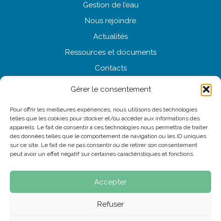
Gestion
de l’eau
Nous
rejoindre
Actualités
Ressources
et documents
Contacts
Gérer le consentement
NOUS CONTACTER
Pour offrir les meilleures expériences, nous utilisons des technologies
telles que les cookies pour stocker et/ou accéder aux informations des
appareils. Le fait de consentir à ces technologies nous permettra de traiter
des données telles que le comportement de navigation ou les ID uniques
sur ce site. Le fait de ne pas consentir ou de retirer son consentement
Mentions légales
peut avoir un effet négatif sur certaines caractéristiques et fonctions.
Conditions générales de vente (CGV)
Politique de confidentialité
Accepter
Accessibilité : partiellement conforme
Refuser
Cookies