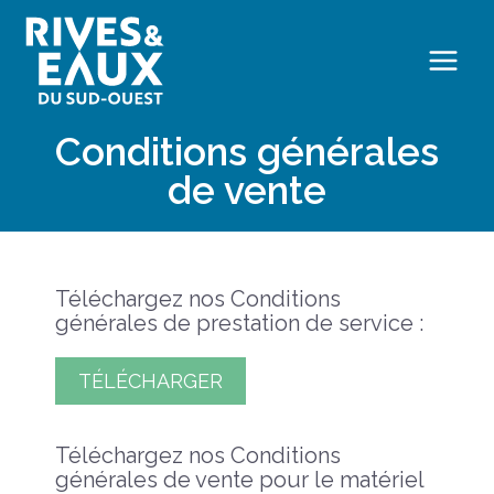
aux
aux
aux
CARRIÈ
CARRIÈ
CARRIÈ
Aller
RE
RE
RE
R
R
R
R
R
au
services
services
services
I
I
I
I
I
contenu
RIO
RIO
RIO
O
O
O
O
O
Conditions générales
de vente
Téléchargez nos Conditions
générales de prestation de service :
TÉLÉCHARGER
Téléchargez nos Conditions
générales de vente pour le matériel