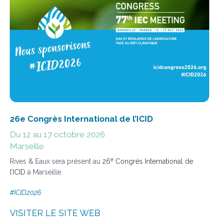
26e Congrès International de l’ICID
Du 12 au 17 octobre 2026
Marseille
e
Rives & Eaux sera présent au
26
Congrès International de
l’ICID
à Marseille.
#ICID2026
VISITER LE SITE WEB