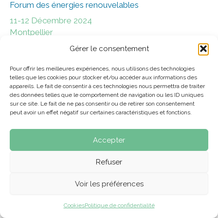
Forum des énergies renouvelables
11-12 Décembre 2024
Montpellier
la
Rives & Eaux sera présent au Forum EnerGaïa, porté par
Gérer le consentement
Région Occitanie
, qui offre des solutions
environnementales de premier plan pour les territoires, les
Pour offrir les meilleures expériences, nous utilisons des technologies
telles que les cookies pour stocker et/ou accéder aux informations des
villes et les industries engagés dans la
transition
appareils. Le fait de consentir à ces technologies nous permettra de traiter
énergétique
.
des données telles que le comportement de navigation ou les ID uniques
sur ce site. Le fait de ne pas consentir ou de retirer son consentement
#Hydroélectricité #Photovoltaïque
peut avoir un effet négatif sur certaines caractéristiques et fonctions.
VISITER LE SITE WEB
Accepter
Refuser
Voir les préférences
Cookies
Politique de confidentialité