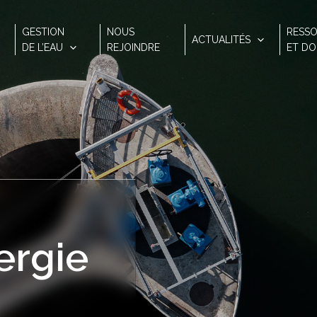
IRRIPORTAIL
IRRIPORTAIL
IRRIPORTAIL
GESTION
NOUS
RESS
ACTUALITÉS
DE L’EAU
REJOINDRE
ET D
ergie