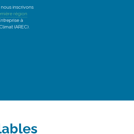
s nous inscrivons
emière région
ntreprise à
Climat (AREC).
lables