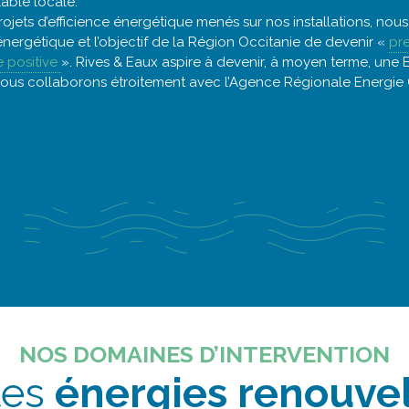
able locale.
rojets d’efficience énergétique menés sur nos installations, nou
 énergétique et l’objectif de la Région Occitanie de devenir «
pr
e positive
». Rives & Eaux aspire à devenir, à moyen terme, une E
 Nous collaborons étroitement avec l’Agence Régionale Energie 
NOS DOMAINES D’INTERVENTION
les
énergies renouve