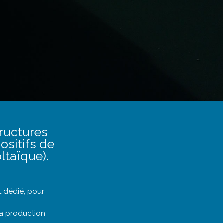
tructures
ositifs de
ltaïque).
 dédié, pour
 la production