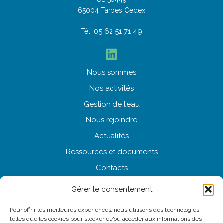
65004 Tarbes Cedex
05 62 51 71 49
Tél.
LinkedIn
Nous
sommes
Nos
activités
Gestion
de l’eau
Nous
rejoindre
Actualités
Ressources
et documents
Contacts
Gérer le consentement
NOUS CONTACTER
Pour offrir les meilleures expériences, nous utilisons des technologies
telles que les cookies pour stocker et/ou accéder aux informations des